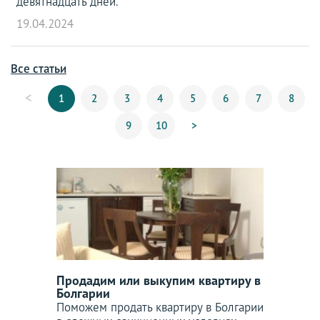
девятнадцать дней.
19.04.2024
Все статьи
<
1
2
3
4
5
6
7
8
9
10
>
Продадим или выкупим квартиру в
Болгарии
Поможем продать квартиру в Болгарии