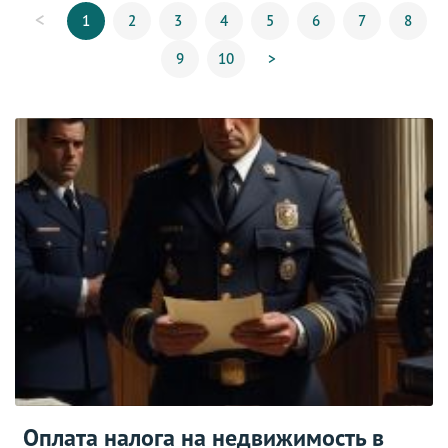
<
1
2
3
4
5
6
7
8
9
10
>
Оплата налога на недвижимость в