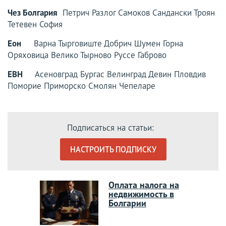
Чез Болгария
Петрич Разлог Самоков Сандански Троян
Тетевен София
Еон
Варна Тырговиште Добрич Шумен Горна
Оряховица Велико Тырново Руссе Габрово
ЕВН
Асеновград Бургас Велинград Девин Пловдив
Поморие Приморско Смолян Чепеларе
Подписаться на статьи:
НАСТРОИТЬ ПОДПИСКУ
Оплата налога на
недвижимость в
Болгарии