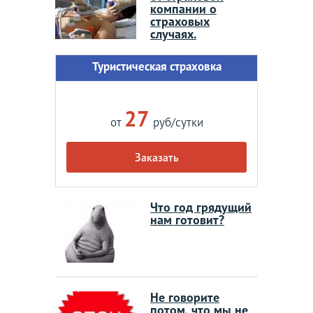
компании о
страховых
случаях.
Туристическая страховка
27
от
руб/сутки
Заказать
Что год грядущий
нам готовит?
Не говорите
потом, что мы не