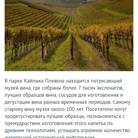
В парке Кайлыка Плевена находится потрясающий
музей вина, где собраны более 7 тысяч экспонатов,
лучших образцов вина, сосудов для изготовления и
дегустации вина разных временных периодов. Самому
старому вину музея около 100 лет. Посетители могут
продегустировать лучшие образцы, познакомиться с
премудростями изготовления этого напитка по
древним технологиям, услышать огромное количество
интересной исторической информации.