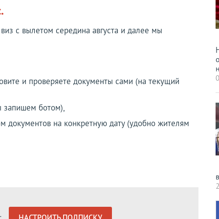
.
у виз с вылетом середина августа и далее мы
н
0
овите и проверяете документы сами (на текущий
ы запишем ботом),
том документов на конкретную дату (удобно жителям
2
:
НАСТРОИТЬ ПОДПИСКУ