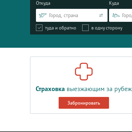
Откуда
Куда
туда и обратно
в одну сторону
Страховка
выезжающим за рубеж
Забронировать