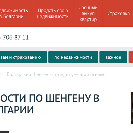
Срочный
едвижимость
Продать свою
выкуп
Страховка
в Болгарии
недвижимость
квартир
) 706 87 11
изам и страхованию
по недвижимости
важное
Болгарский Шенген - что ждет уже этой осенью.
ОСТИ ПО ШЕНГЕНУ В
ЛГАРИИ