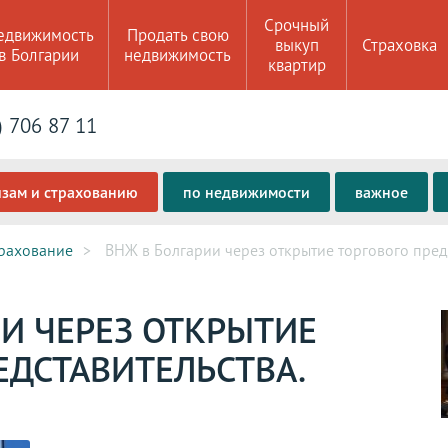
Срочный
едвижимость
Продать свою
выкуп
Страховка
в Болгарии
недвижимость
квартир
) 706 87 11
изам и страхованию
по недвижимости
важное
трахование
ВНЖ в Болгарии через открытие торгового предс
ИИ ЧЕРЕЗ ОТКРЫТИЕ
ЕДСТАВИТЕЛЬСТВА.