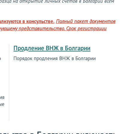
разца на открытие личных счетов в Болгарии всем
лизуются в консульстве.
Полный пакет документов
рующему представительство. Срок регистрации
Продление ВНЖ в Болгарии
о
Порядок продления ВНЖ в Болгарии
ия
ые