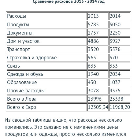
Сравнение расходов 2013 - 2014 год
Расходы
2013
2014
Продукты
5785
5050
Документы
2757
2250
Дом и участок
4886
3927
Транспорт
3520
3576
Страховка и здоровье
965
570
Связь
635
353
Одежда и обувь
1940
2034
Образование
430
1037
Прочие расходы
3078
4575
Всего в Лева
23996
23338
Всего в Евро
12305,34
11968,20
Из сводной таблицы видно, что расходы несколько
поменялись. Это связано не с изменениями цены
продуктов или одежды, просто несколько изменился