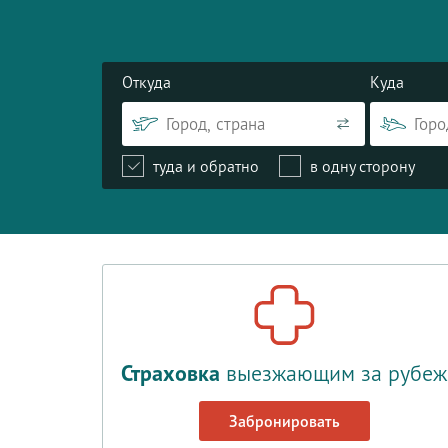
Откуда
Куда
туда и обратно
в одну сторону
Страховка
выезжающим за рубеж
Забронировать