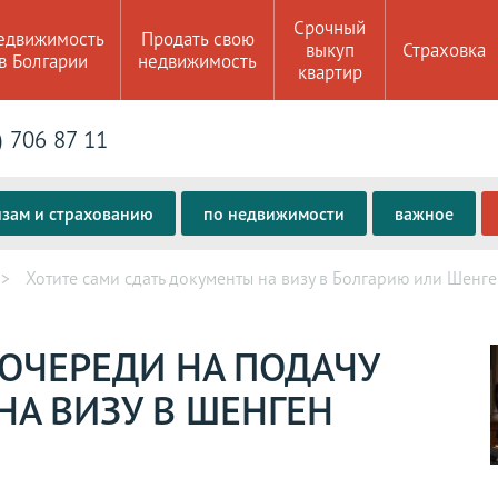
Срочный
едвижимость
Продать свою
выкуп
Страховка
в Болгарии
недвижимость
квартир
) 706 87 11
изам и страхованию
по недвижимости
важное
Хотите сами сдать документы на визу в Болгарию или Шенген
ОЧЕРЕДИ НА ПОДАЧУ
НА ВИЗУ В ШЕНГЕН