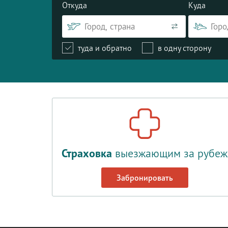
Откуда
Куда
туда и обратно
в одну сторону
Страховка
выезжающим за рубеж
Забронировать