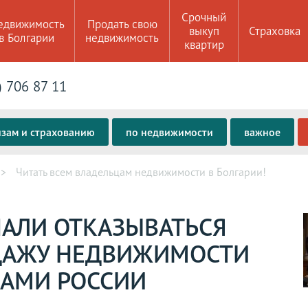
Срочный
едвижимость
Продать свою
выкуп
Страховка
в Болгарии
недвижимость
квартир
) 706 87 11
изам и страхованию
по недвижимости
важное
Читать всем владельцам недвижимости в Болгарии!
ЧАЛИ ОТКАЗЫВАТЬСЯ
ДАЖУ НЕДВИЖИМОСТИ
АМИ РОССИИ