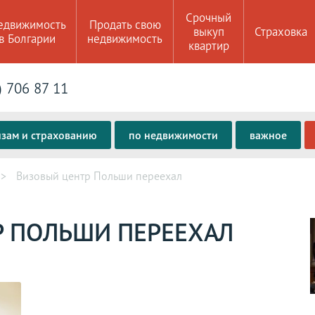
Срочный
едвижимость
Продать свою
выкуп
Страховка
в Болгарии
недвижимость
квартир
) 706 87 11
изам и страхованию
по недвижимости
важное
Визовый центр Польши переехал
 ПОЛЬШИ ПЕРЕЕХАЛ