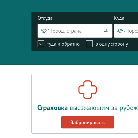
Откуда
Куда
туда и обратно
в одну сторону
Страховка
выезжающим за рубеж
Забронировать