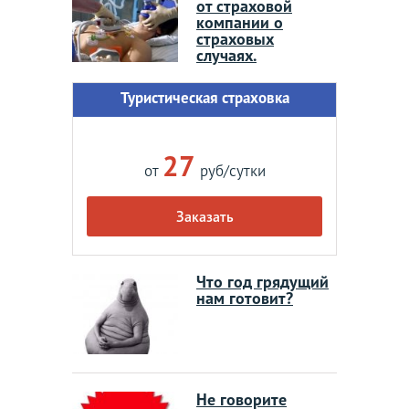
от страховой
компании о
страховых
случаях.
Туристическая страховка
27
от
руб/сутки
Заказать
Что год грядущий
нам готовит?
Не говорите