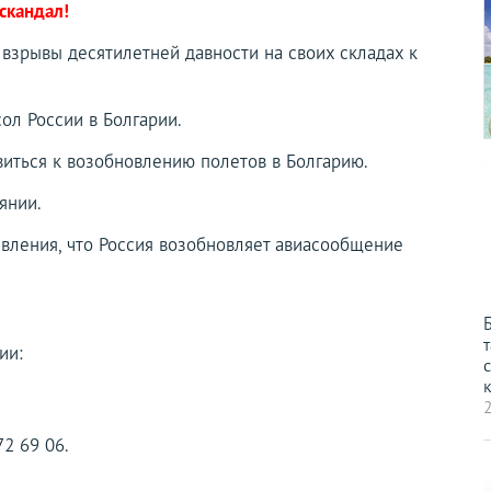
скандал!
 взрывы десятилетней давности на своих складах к
ол России в Болгарии.
виться к возобновлению полетов в Болгарию.
янии.
явления, что Россия возобновляет авиасообщение
т
ии:
с
к
2
72 69 06.