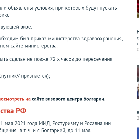
ли объявлены условия, при которых будут пускать
рию.
твующей визе.
обходим был приказ министерства здравоохранения,
н
ном сайте министерства.
0
ыть сделан не позже 72-х часов до пересечения
СпутникV признается);
посмотреть на
сайте визового центра Болгарии.
ьства РФ
2
11 мая 2021 года МИД, Ростуризму и Росавиации
ения в т. ч. и с Болгарией, до 11 мая.