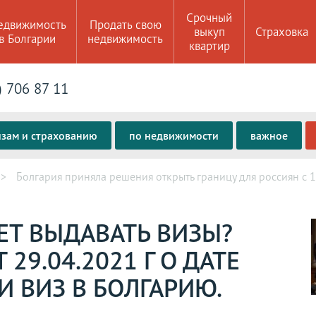
Срочный
едвижимость
Продать свою
выкуп
Страховка
в Болгарии
недвижимость
квартир
) 706 87 11
изам и страхованию
по недвижимости
важное
Болгария приняла решения открыть границу для россиян с 1
ЕТ ВЫДАВАТЬ ВИЗЫ?
29.04.2021 Г О ДАТЕ
И ВИЗ В БОЛГАРИЮ.